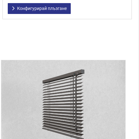
Конфигурирай плъзгане