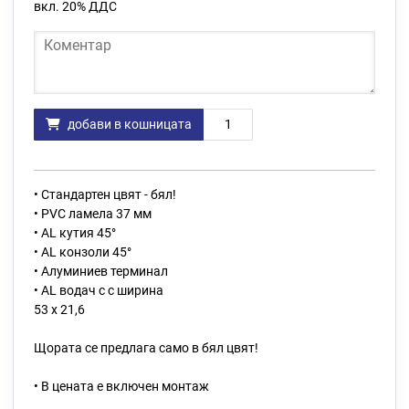
вкл. 20% ДДС
Коментар
Количество
добави в кошницата
• Стандартен цвят - бял!
• PVC ламела 37 мм
• AL кутия 45°
• АL конзоли 45°
• Алуминиев терминал
• AL водач с с ширина
53 х 21,6
Щората се предлага само в бял цвят!
• В цената е включен монтаж