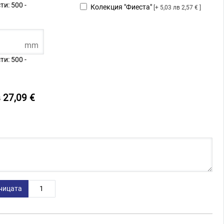
и: 500 -
Колекция "Фиеста"
5,03 лв 2,57 €
mm
и: 500 -
 27,09 €
ницата