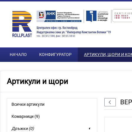
Преминете към основното съдържание
НАЧАЛО
КОНФИГУРАТОР
АРТИКУЛИ, ЩОРИ И К
Артикули и щори
ВЕ
Назад
Всички артикули
Комарници (9)
Дръжки (0)